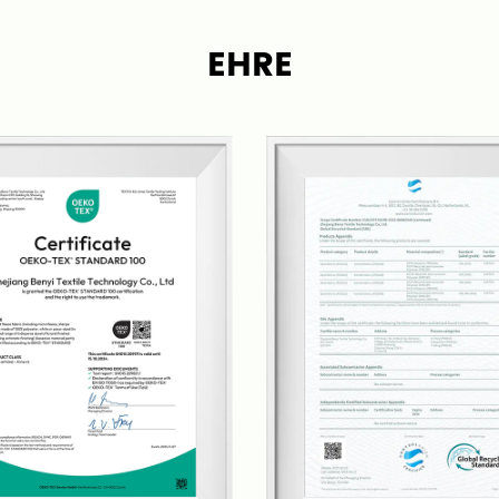
Produktionskosten und geri
EHRE
macht die Teppichprodukti
Bene verfügt über eigene
Fabriken für die Verarbeit
gesamte Produktionskette 
und Vorlaufzeiten einhal
Stoffingenieuren entwickel
basierend auf Markttren
Dienstleistungen gemäß 
Unsere Teppiche und Vorle
darunter Wohnzimmer, Sch
Ausgänge und mehr. Wir si
Produkte und exzellenten 
es, ein führender Teppich
weltweit zu werden.