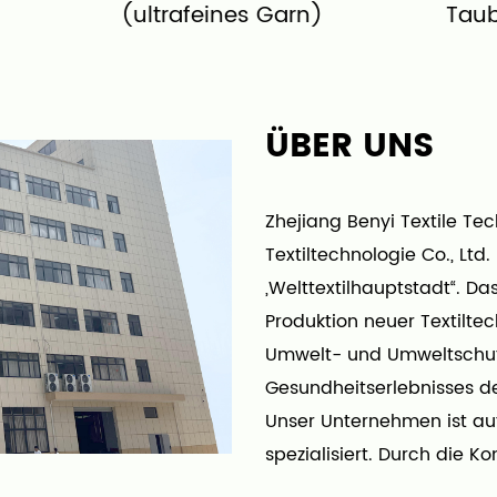
feines Garn)
Taubensamt
ÜBER UNS
Zhejiang Benyi Textile Tec
Textiltechnologie Co., Ltd.
„Welttextilhauptstadt“. D
Produktion neuer Textilte
Umwelt- und Umweltschut
Gesundheitserlebnisses de
Unser Unternehmen ist auf
spezialisiert. Durch die 
durchbricht es die tradit