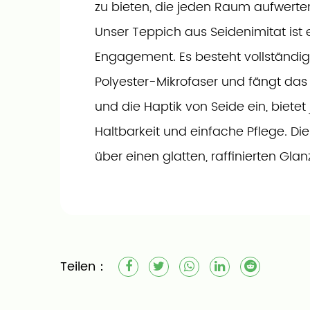
zu bieten, die jeden Raum aufwerte
Unser Teppich aus Seidenimitat ist 
Engagement. Es besteht vollständi
Polyester-Mikrofaser und fängt das
und die Haptik von Seide ein, biete
Haltbarkeit und einfache Pflege. Di
über einen glatten, raffinierten Gl
einen Hauch von Eleganz verleiht, 
Mikrofaserkonstruktion dafür sorgt, 
den Füßen liegt und widerstandsfäh
Abnutzung ist.
Teilen：
Egal, ob Sie eine stilvolle Boutique,
Zuhause oder einen stark frequenti