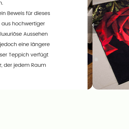
n.
ein Beweis für dieses
g aus hochwertiger
 luxuriöse Aussehen
t jedoch eine längere
eser Teppich verfügt
anz, der jedem Raum
während die
dass er weich unter
ig gegen alltägliche
 ein gemütliches
erten Bereich