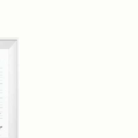
nger Effizienz in der Teppichindustrie und
on einfacher und effizienter.
 Webereien, Färbereien/Druckereien und
ung fertiger Teppiche, sodass wir die
kontrollieren und gleichzeitig gute Qualität
ten können. Mit einem Team von über 20
n wir vierteljährlich neue Teppichstoffe
ds und können auch maßgeschneiderte
den Anforderungen unserer Kunden anbieten.
ger eignen sich für verschiedene Szenarien,
lafzimmer, Badezimmer, Küchen, Ein- und
nd stolz darauf, qualitativ hochwertige
Kundenservice anzubieten, und unser Ziel ist
- und Teppichhersteller in China und sogar