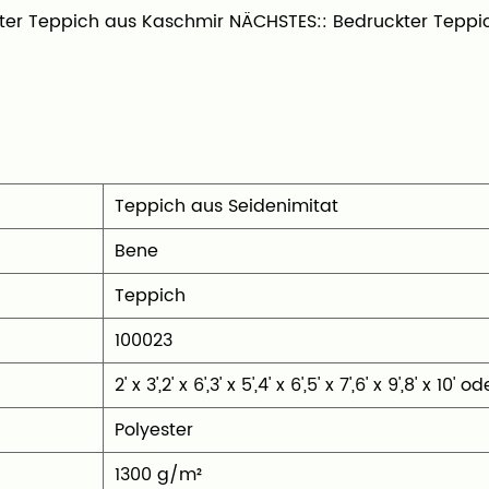
er Teppich aus Kaschmir
NÄCHSTES::
Bedruckter Teppi
wohl Schönheit als
f jedes Detail, von der
 lebendigen
ss Sie ein Produkt
nur erfüllt, sondern
Teppich aus Seidenimitat
Bene
unseres Teppichs aus
‎Teppich
sseide und lassen Sie
100023
 schaffen, die wirklich
‎2' x 3',2' x 6',3' x 5',4' x 6',5' x 7',6' x 9',8' x 1
‎Polyester
1300 g/m²