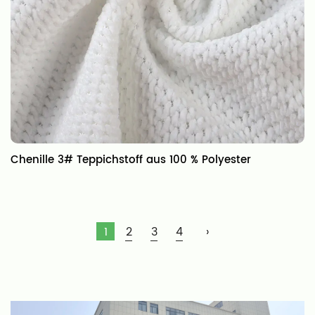
Chenille 3# Teppichstoff aus 100 % Polyester
1
2
3
4
›