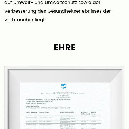
auf Umwelt- und Umweltschutz sowie der
Verbesserung des Gesundheitserlebnisses der
Verbraucher liegt.
Unser Unternehmen ist auf Teppiche, Teppichstoffe
und Fertigprodukte spezialisiert. Durch die
EHRE
Kombination von Boden und Oberfläche
durchbricht es die traditionelle Produktionsweise
mit hohen Produktionskosten und geringer Effizienz
in der Teppichindustrie und macht die
Teppichproduktion einfacher und effizienter.
Bene verfügt über eigene Webereien,
Färbereien/Druckereien und Fabriken für die
Verarbeitung fertiger Teppiche, sodass wir die
gesamte Produktionskette kontrollieren und
gleichzeitig gute Qualität und Vorlaufzeiten