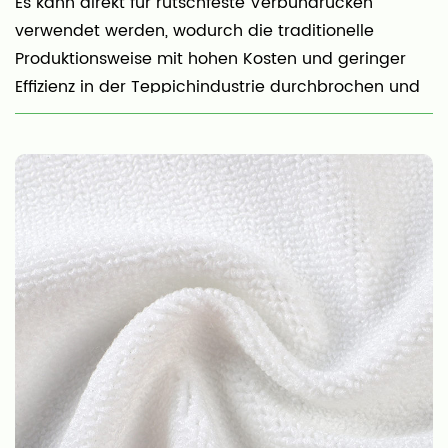
Es kann direkt für rutschfeste Verbundrücken
verwendet werden, wodurch die traditionelle
Produktionsweise mit hohen Kosten und geringer
Effizienz in der Teppichindustrie durchbrochen und
die Teppichproduktion einfacher und effizienter
wird.
Die Standardbreite beträgt 170 cm, 190 cm und 210
cm und kann auch nach Kundenwunsch angepasst
werden. Derzeit beträgt die maximale Breite 320
cm.
Wir entwickeln regelmäßig neue Stoffe.